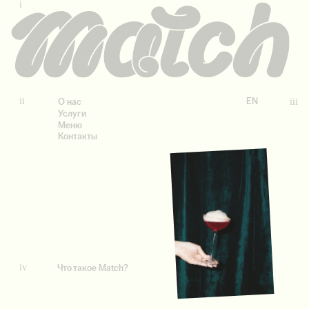
i
ii
EN
iii
О нас
Услуги
Меню
Контакты
iv
Что такое Match?