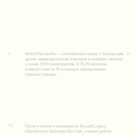
v
vi
Match Pop-Up Bar — коктейльный сервис с бунтарским 
духом, индивидуальным подходом к каждому проекту, 
а также 2000 мероприятий, 123578 напитков 
и присутствие на 10 площадок одновременно 
в разных городах. 
vii
После участия в чемпионатах Bacardi Legacy 
и Becherovka Bohemian Bar Club, а также работы 